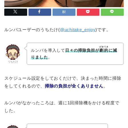
ルンバユーザーのうちたけ(
@
uchitake_enjoy
)です。
げきてき
ルンバを導入して
日々の掃除負担が
劇的
に減
りました
。
うちたけ
スケジュール設定をしておくだけで、決まった時間に掃除
をしてくれるので、
掃除の負担が全くありません
。
ルンバがなかったころは、週に1回掃除機をかける程度で
した。