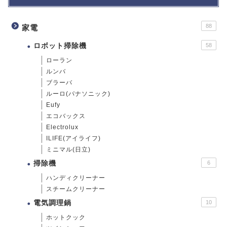
88
家電
ロボット掃除機
58
ローラン
ルンバ
ブラーバ
ルーロ(パナソニック)
Eufy
エコバックス
Electrolux
ILIFE(アイライフ)
ミニマル(日立)
掃除機
6
ハンディクリーナー
スチームクリーナー
電気調理鍋
10
ホットクック