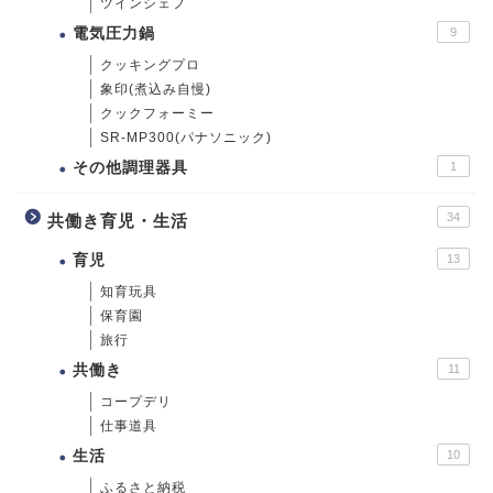
ツインシェフ
電気圧力鍋
9
クッキングプロ
象印(煮込み自慢)
クックフォーミー
SR-MP300(パナソニック)
その他調理器具
1
34
共働き育児・生活
育児
13
知育玩具
保育園
旅行
共働き
11
コープデリ
仕事道具
生活
10
ふるさと納税