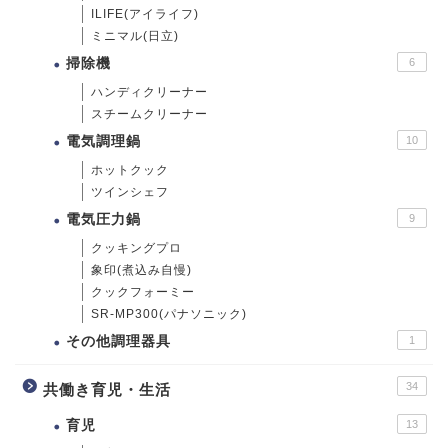
ILIFE(アイライフ)
ミニマル(日立)
掃除機
6
ハンディクリーナー
スチームクリーナー
電気調理鍋
10
ホットクック
ツインシェフ
電気圧力鍋
9
クッキングプロ
象印(煮込み自慢)
クックフォーミー
SR-MP300(パナソニック)
その他調理器具
1
34
共働き育児・生活
育児
13