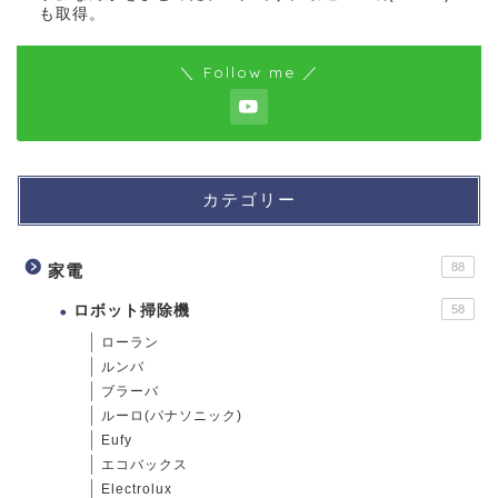
も取得。
＼ Follow me ／
カテゴリー
88
家電
ロボット掃除機
58
ローラン
ルンバ
ブラーバ
ルーロ(パナソニック)
Eufy
エコバックス
Electrolux