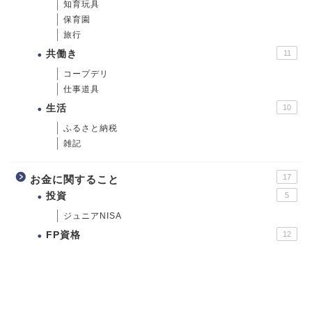
知育玩具
保育園
旅行
共働き
11
コープデリ
仕事道具
生活
10
ふるさと納税
雑記
17
お金に関すること
投資
5
ジュニアNISA
FP資格
12