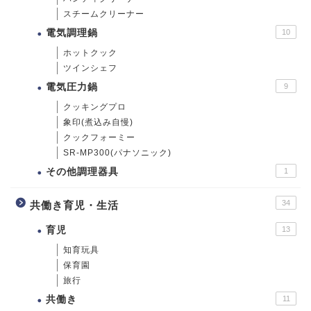
スチームクリーナー
電気調理鍋
10
ホットクック
ツインシェフ
電気圧力鍋
9
クッキングプロ
象印(煮込み自慢)
クックフォーミー
SR-MP300(パナソニック)
その他調理器具
1
34
共働き育児・生活
育児
13
知育玩具
保育園
旅行
共働き
11