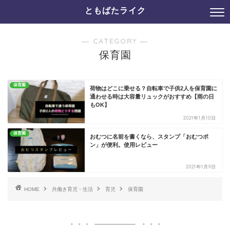
ともばたライク
― CATEGORY ―
保育園
保育園
荷物はどこに乗せる？自転車で子供2人を保育園に
通わせる時は大容量リュックがおすすめ【雨の日
もOK】
2021年1月10日
保育園
おむつに名前を書くなら、スタンプ「おむつポ
ン」が便利。使用レビュー
2021年1月9日
HOME
共働き育児・生活
育児
保育園