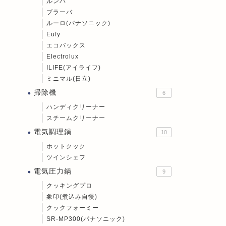
ルンバ
ブラーバ
ルーロ(パナソニック)
Eufy
エコバックス
Electrolux
ILIFE(アイライフ)
ミニマル(日立)
掃除機
6
ハンディクリーナー
スチームクリーナー
電気調理鍋
10
ホットクック
ツインシェフ
電気圧力鍋
9
クッキングプロ
象印(煮込み自慢)
クックフォーミー
SR-MP300(パナソニック)