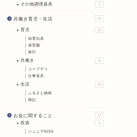
その他調理器具
1
共働き育児・生活
34
育児
13
知育玩具
保育園
旅行
共働き
11
コープデリ
仕事道具
生活
10
ふるさと納税
雑記
お金に関すること
17
投資
5
ジュニアNISA