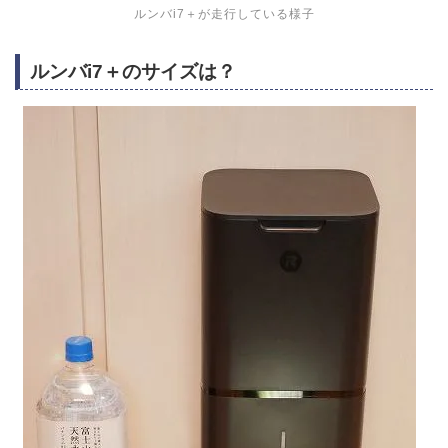
ルンバi7＋が走行している様子
ルンバi7＋のサイズは？