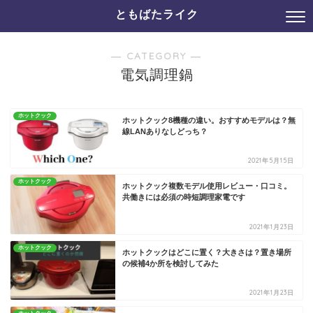
ともばたライク
― CATEGORY ―
電気調理鍋
ホットクック
ホットクック8機種の違い。おすすめモデルは？無
線LANありなしどっち？
2021年5月15日
ホットクック
ホットクック複数モデル使用レビュー・口コミ。
共働きには必須の時短調理家電です
2021年1月23日
ホットクック
ホットクックはどこに置く？大きさは？置き場所
の候補4か所を検討してみた
2021年1月23日