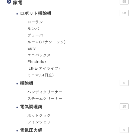
88
家電
ロボット掃除機
58
ローラン
ルンバ
ブラーバ
ルーロ(パナソニック)
Eufy
エコバックス
Electrolux
ILIFE(アイライフ)
ミニマル(日立)
掃除機
6
ハンディクリーナー
スチームクリーナー
電気調理鍋
10
ホットクック
ツインシェフ
電気圧力鍋
9