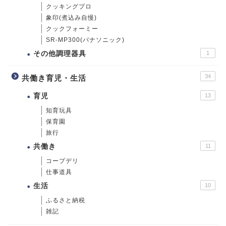
クッキングプロ
象印(煮込み自慢)
クックフォーミー
SR-MP300(パナソニック)
その他調理器具
1
34
共働き育児・生活
育児
13
知育玩具
保育園
旅行
共働き
11
コープデリ
仕事道具
生活
10
ふるさと納税
雑記