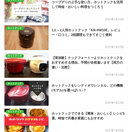
ホットクック
コープデリの上手な使い方。ホットクックを活用
して時短・おいしい料理をつくろう
2021年1月23日
ホットクック
1人～2人用ホットクック「KN-HW10E」レビュ
ー・口コミ。2段調理もできてすごく便利
2021年1月23日
ホットクック
【実体験】クックフォーミーよりホットクックを
おすすめする理由。手間が全然違います【両方の
違い・比較】
2021年1月23日
ホットクック
ホットクックをレンティオでレンタル。どの機種
(モデル)を選べばいい？
2021年1月23日
ホットクック
ホットクックでできる【簡単・おいしい】レシピ5
選。時短で共働き家庭にもおすすめ
2021年1月23日