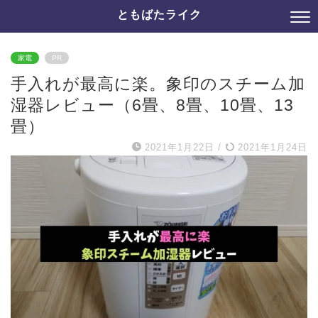
ともばたライク
家電
PR
手入れが最高に楽。象印のスチーム加
湿器レビュー（6畳、8畳、10畳、13
畳）
2021年1月22日
/
2021年1月24日