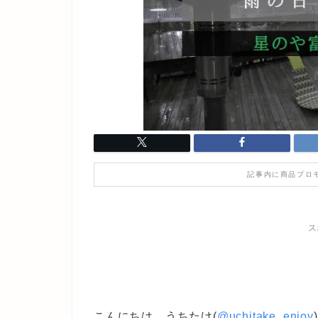
記事内に商品プロ
ス
こんにちは。うちたけ(
@uchitake_enjoy