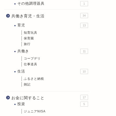
その他調理器具
1
共働き育児・生活
34
育児
13
知育玩具
保育園
旅行
共働き
11
コープデリ
仕事道具
生活
10
ふるさと納税
雑記
お金に関すること
17
投資
5
ジュニアNISA