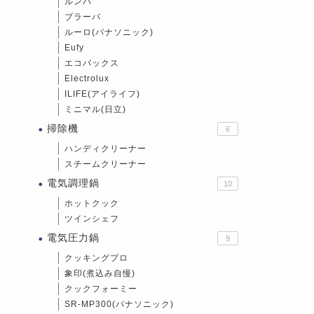
ルンバ
ブラーバ
ルーロ(パナソニック)
Eufy
エコバックス
Electrolux
ILIFE(アイライフ)
ミニマル(日立)
掃除機
6
ハンディクリーナー
スチームクリーナー
電気調理鍋
10
ホットクック
ツインシェフ
電気圧力鍋
9
クッキングプロ
象印(煮込み自慢)
クックフォーミー
SR-MP300(パナソニック)