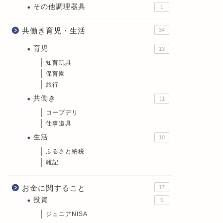
その他調理器具
1
共働き育児・生活
34
育児
13
知育玩具
保育園
旅行
共働き
11
コープデリ
仕事道具
生活
10
ふるさと納税
雑記
お金に関すること
17
投資
5
ジュニアNISA