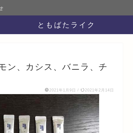
せ
ともばたライク
モン、カシス、バニラ、チ
2021年1月9日
/
2021年2月14日