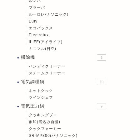
ルンバ
ブラーバ
ルーロ(パナソニック)
Eufy
エコバックス
Electrolux
ILIFE(アイライフ)
ミニマル(日立)
掃除機
6
ハンディクリーナー
スチームクリーナー
電気調理鍋
10
ホットクック
ツインシェフ
電気圧力鍋
9
クッキングプロ
象印(煮込み自慢)
クックフォーミー
SR-MP300(パナソニック)