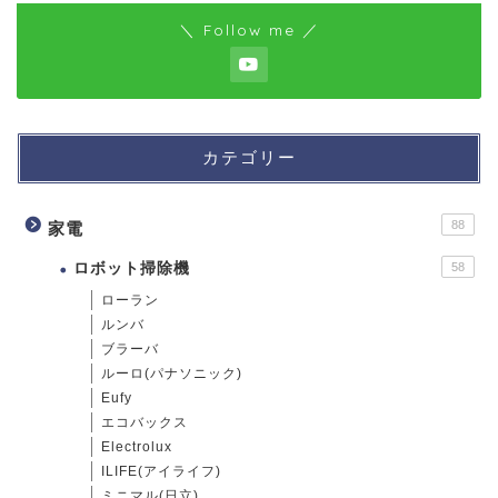
＼ Follow me ／
カテゴリー
88
家電
ロボット掃除機
58
ローラン
ルンバ
ブラーバ
ルーロ(パナソニック)
Eufy
エコバックス
Electrolux
ILIFE(アイライフ)
ミニマル(日立)