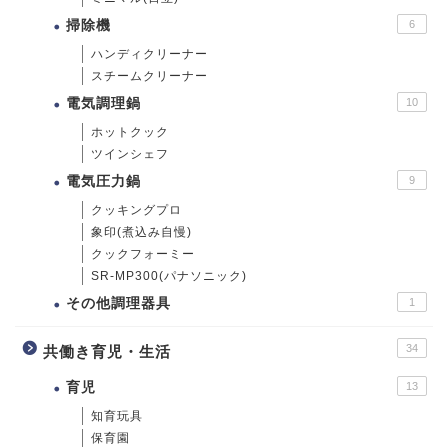
掃除機
6
ハンディクリーナー
スチームクリーナー
電気調理鍋
10
ホットクック
ツインシェフ
電気圧力鍋
9
クッキングプロ
象印(煮込み自慢)
クックフォーミー
SR-MP300(パナソニック)
その他調理器具
1
34
共働き育児・生活
育児
13
知育玩具
保育園