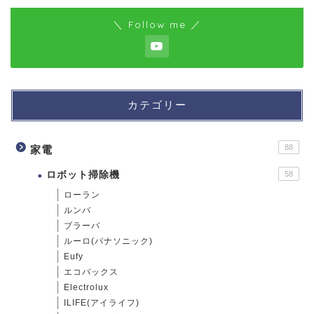
＼ Follow me ／
カテゴリー
88
家電
ロボット掃除機
58
ローラン
ルンバ
ブラーバ
ルーロ(パナソニック)
Eufy
エコバックス
Electrolux
ILIFE(アイライフ)