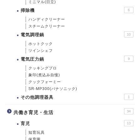
ミニマル(日立)
掃除機
6
ハンディクリーナー
スチームクリーナー
電気調理鍋
10
ホットクック
ツインシェフ
電気圧力鍋
9
クッキングプロ
象印(煮込み自慢)
クックフォーミー
SR-MP300(パナソニック)
その他調理器具
1
34
共働き育児・生活
育児
13
知育玩具
保育園