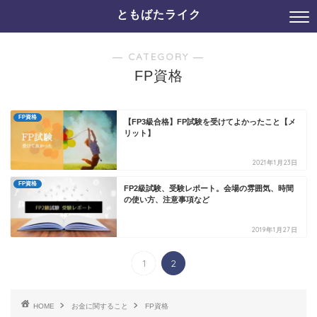
ともばたライク
― CATEGORY ―
FP資格
FP資格
【FP3級合格】FP試験を受けてよかったこと【メ
リット】
2021年1月23日
FP資格
FP2級試験、受験レポート。会場の雰囲気、時間
の使い方、注意事項など
2019年1月27日
1
2
HOME
お金に関すること
FP資格